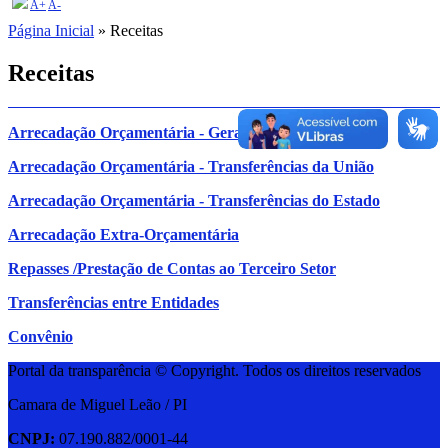
A+
A-
Página Inicial
» Receitas
Receitas
Arrecadação Orçamentária - Geral
Arrecadação Orçamentária - Transferências da União
Arrecadação Orçamentária - Transferências do Estado
Arrecadação Extra-Orçamentária
Repasses /Prestação de Contas ao Terceiro Setor
Transferências entre Entidades
Convênio
Portal da transparência © Copyright. Todos os direitos reservados
Camara de Miguel Leão / PI
CNPJ:
07.190.882/0001-44