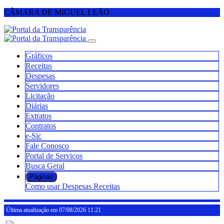
CÂMARA DE MIGUEL LEÃO
Gráficos
Receitas
Despesas
Servidores
Licitação
Diárias
Extratos
Contratos
e-Sic
Fale Conosco
Portal de Serviços
Busca Geral
Páginas
Como usar
Despesas
Receitas
Última atualização em 07/08/2026 11:21