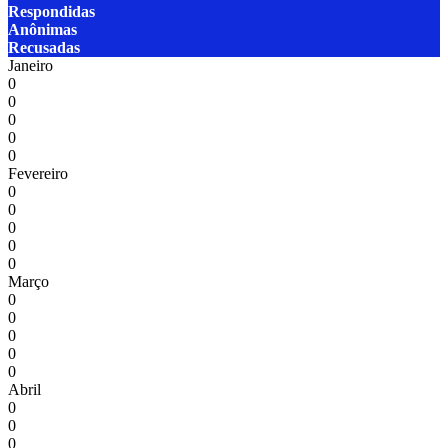
Respondidas
Anônimas
Recusadas
Janeiro
0
0
0
0
0
Fevereiro
0
0
0
0
0
Março
0
0
0
0
0
Abril
0
0
0