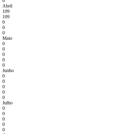
0
Abril
109
109
0
0
0
Maio
0
0
0
0
0
Junho
0
0
0
0
0
Julho
0
0
0
0
0