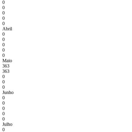
0
0
0
0
0
Abril
0
0
0
0
0
Maio
363
363
0
0
0
Junho
0
0
0
0
0
Julho
0