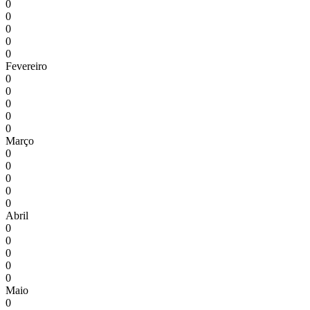
0
0
0
0
0
Fevereiro
0
0
0
0
0
Março
0
0
0
0
0
Abril
0
0
0
0
0
Maio
0