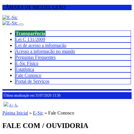
CÂMARA DE MIGUEL LEÃO
Transparência
Lei C 131/2009
Lei de acesso a informação
Acesso a informação no mundo
Perguntas Frequentes
E-Sic Físico
Estatística
Fale Conosco
Portal de Serviços
Última atualização em 31/07/2026 13:56
A+
A-
Página Inicial
»
E-Sic
» Fale Conosco
FALE COM / OUVIDORIA