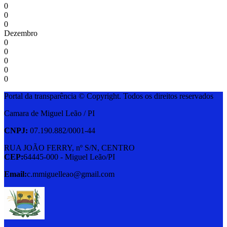
0
0
0
Dezembro
0
0
0
0
0
Portal da transparência © Copyright. Todos os direitos reservados
Camara de Miguel Leão / PI
CNPJ:
07.190.882/0001-44
RUA JOÃO FERRY, nº S/N, CENTRO
CEP:
64445-000 - Miguel Leão/PI
Email:
c.mmiguelleao@gmail.com